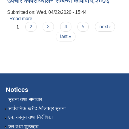
उपचार कोषसञ्चालन सम्बन्धी कार्यविधि,२०७६
Submitted on:
Wed, 04/22/2020 - 15:44
Read more
about कोरोना भाइरस (कोभिड-१९) संक्रमण रोकथाम तथा
Pages
उपचार कोषसञ्चालन सम्बन्धी कार्यविधि,२०७६
1
2
3
4
5
next ›
last »
Notices
सूचना तथा समाचार
सार्वजनिक खरीद /बोलपत्र सूचना
एन, कानुन तथा निर्देशिका
कर तथा शुल्कहरु