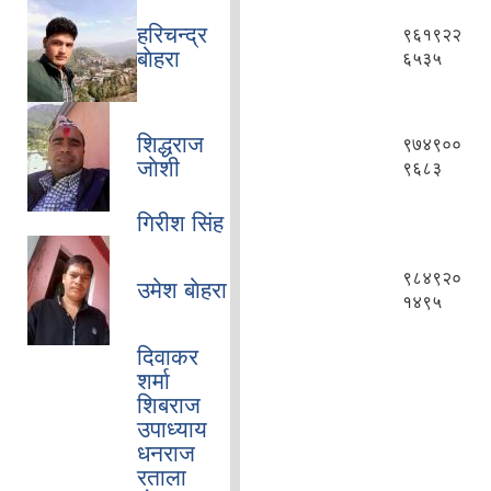
हरिचन्द्र
९६१९२२
बाेहरा
६५३५
शिद्धराज
९७४९००
जाेशी
९६८३
गिरीश सिंह
९८४९२०
उमेश बाेहरा
१४९५
दिवाकर
शर्मा
शिबराज
उपाध्याय
धनराज
रताला