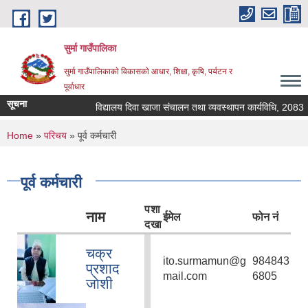
Skip to main content
सुर्मा गाउँपालिका
सुर्मा गाउँपालिकाकाे विकासकाे आधार, शिक्षा, कृषि, पर्यटन र
पूर्वाधार
सूचना
विद्यालय दिवा खाजा संचालन तथा व्यवस्थापन कार्यविधि, 2083
You are here
Home
»
परिचय
» पूर्व कर्मचारी
पूर्व कर्मचारी
प
शा
नाम
ईमेल
फोन नं
द
खा
चक्र
ito.surmamun@g
984843
प्रशाद
mail.com
6805
जाेशी